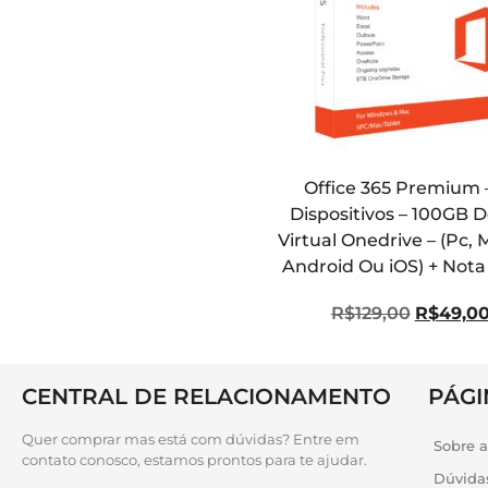
Office 365 Premium 
Dispositivos – 100GB 
Virtual Onedrive – (Pc,
Android Ou iOS) + Nota 
R$
129,00
R$
49,0
CENTRAL DE RELACIONAMENTO
PÁGI
Quer comprar mas está com dúvidas? Entre em
Sobre 
contato conosco, estamos prontos para te ajudar.
Dúvida