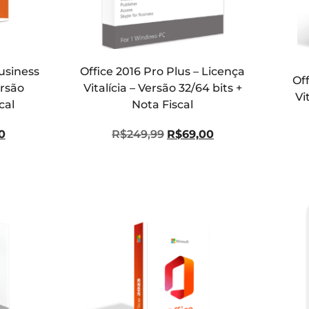
usiness
Office 2016 Pro Plus – Licença
Off
ersão
Vitalícia – Versão 32/64 bits +
Vi
cal
Nota Fiscal
0
R$
249,99
R$
69,00