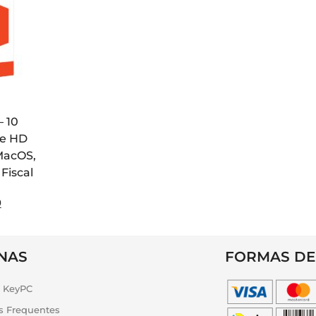
– 10
De HD
 MacOS,
Fiscal
0
NAS
FORMAS DE
a KeyPC
s Frequentes