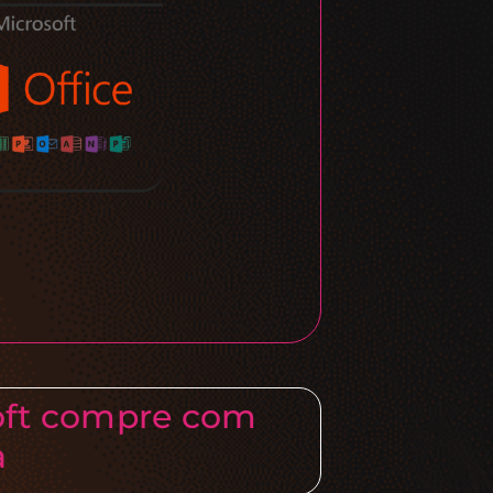
oft compre com
a