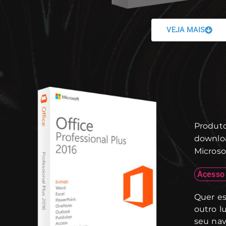
VEJA MAIS
Produto
downloa
Microsof
Acesso 
Quer es
outro l
seu nav