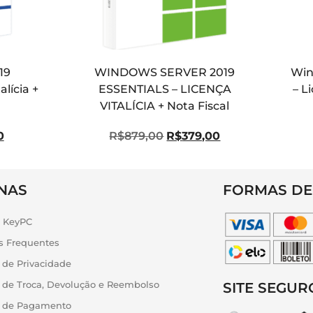
19
WINDOWS SERVER 2019
Win
lícia +
ESSENTIALS – LICENÇA
– L
VITALÍCIA + Nota Fiscal
0
R$
879,00
R$
379,00
NAS
FORMAS DE
a KeyPC
s Frequentes
a de Privacidade
a de Troca, Devolução e Reembolso
SITE SEGUR
ca de Pagamento