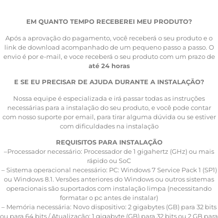
EM QUANTO TEMPO RECEBEREI MEU PRODUTO?
Após a aprovação do pagamento, você receberá o seu produto e o
link de download acompanhado de um pequeno passo a passo. O
envio é por e-mail, e voce receberá o seu produto com um prazo de
até 24 horas
E SE EU PRECISAR DE AJUDA DURANTE A INSTALAÇĀO?
Nossa equipe é especializada e irá passar todas as instruções
necessárias para a instalação do seu produto, e você pode contar
com nosso suporte por email, para tirar alguma dúvida ou se estiver
com dificuldades na instalação
REQUISITOS PARA INSTALAÇÃO
–Processador necessário: Processador de 1 gigahertz (GHz) ou mais
rápido ou SoC
– Sistema operacional necessário: PC: Windows 7 Service Pack 1 (SP1)
ou Windows 8.1. Versões anteriores do Windows ou outros sistemas
operacionais são suportados com instalação limpa (necessitando
formatar o pc antes de instalar)
– Memória necessária: Novo dispositivo: 2 gigabytes (GB) para 32 bits
ou para 64 bits / Atualização: 1 gigabyte (GB) para 32 bits ou 2 GB para