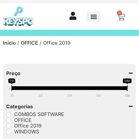
0
Início
/
OFFICE
/ Office 2019
Preço
79
189
79
107
134
162
189
Categorias
COMBOS SOFTWARE
OFFICE
Office 2019
WINDOWS