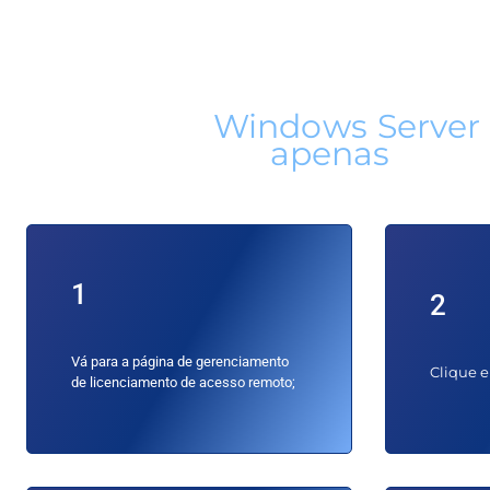
Instale seu
Windows Server 
apenas
4 pas
1
2
Vá para a página de gerenciamento
Clique e
de licenciamento de acesso remoto;