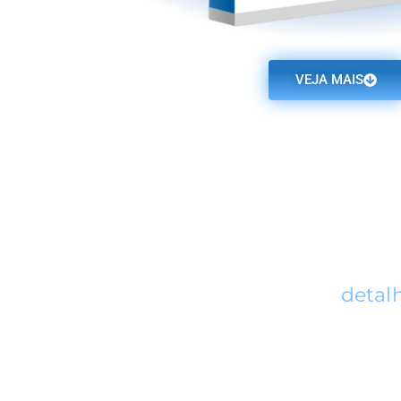
VEJA MAIS
Windows Server 2022 Standard foi projetado para 
minimamente virtualizados, nesta sua nova versão el
segurança tornando o Windows Server m
Veja mais
detal
Ativação Online
Licença ESD
Compatível com 1 PC