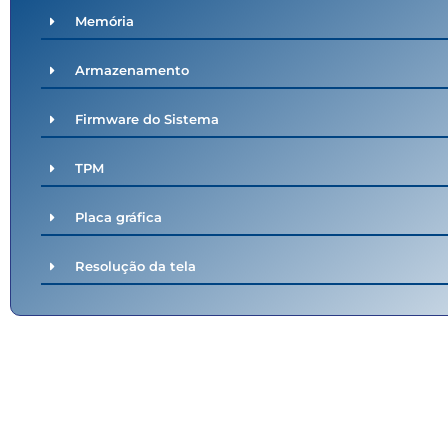
Memória
Armazenamento
Firmware do Sistema
TPM
Placa gráfica
Resolução da tela
A seguranças está se tornando mais importante a
adicionou o Microsoft Advanced Threat Protectio
maliciosos baseados em machine learni