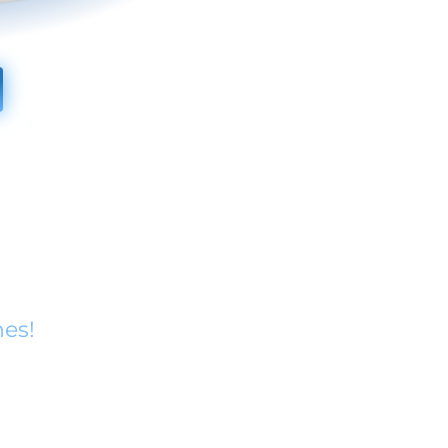
máquinas físicas ou em ambientes
e trás melhorias em seu sistema de
ais seguro atualmente.
hes!
Diversos Idioamas
Versão Pro em 32/64-