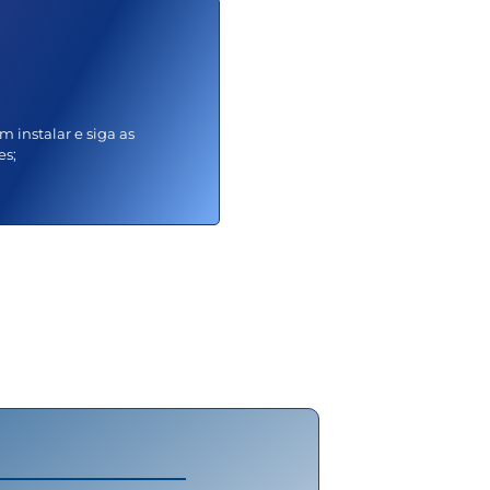
m instalar e siga as
es;
nimos