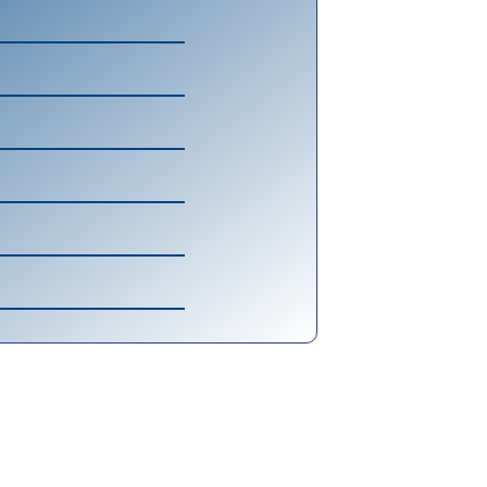
 cada dia, o Windows Server 2022
n ATP, garantindo que arquivos
ng fossem detectados.