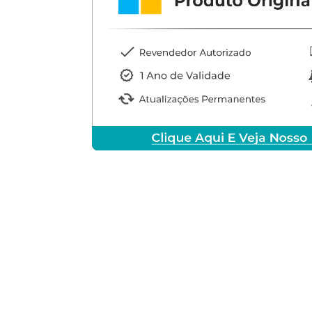
NDARD 2022
AL OU SEU
 VOLTA!