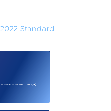
BITS
2022 Standard
em
sos:
m inserir nova licença;