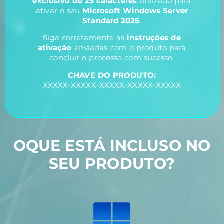
exclusivo de 25 caracteres
utilizado para
ativar o seu
Microsoft Windows Server
Standard 2025
.
Siga corretamente as
instruções de
ativação
enviadas com o produto para
concluir o processo com sucesso.
CHAVE DO PRODUTO:
XXXXX-XXXXX-XXXXX-XXXXX-XXXXX
OQUE ESTÁ INCLUSO NO
SEU PRODUTO?