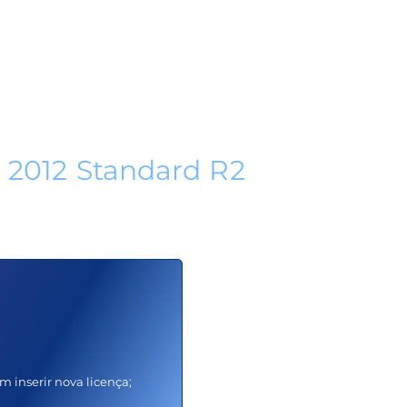
Diversos Idioamas
Versão Pro em 32/64-
BITS
 2012 Standard R2
assos:
m inserir nova licença;