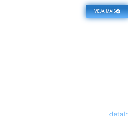
VEJA MAIS
O Windows Server 2012 R2 Standard disponibiliza de 
funções, como armazenamento, gerenciamento, rede 
automações de servidores, além dos diversos meios 
proteção de acesso e informações, o que é de extr
corporativo.
A versão Standard possui todas as funcionalidades, 
contudo, é designada para ambientes que não são digit
Veja mais
detal