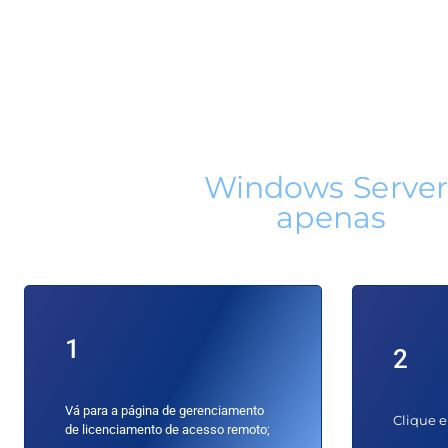
Ativação Online
Licença ESD
Compatível com 1 PC
Instale seu
Windows Server
em
apenas
4 p
1
2
Vá para a página de gerenciamento
Clique e
de licenciamento de acesso remoto;