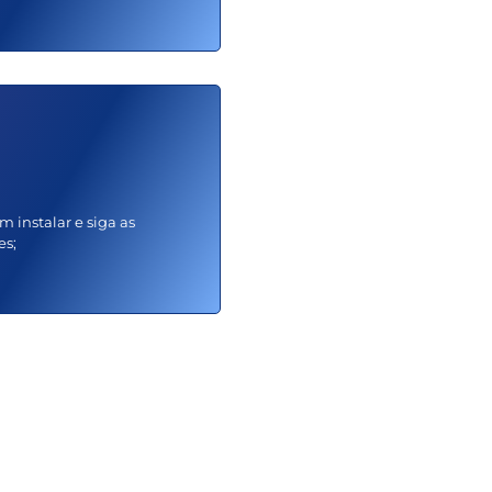
m instalar e siga as
es;
nimos