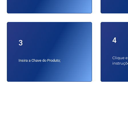
4
3
Clique e
Insira a Chave do Produto;
instruçõ
Requisitos Mí