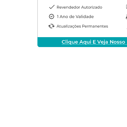
DARD 2012 R2
AL OU SEU
 VOLTA!