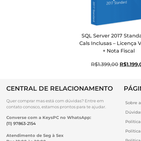
SQL Server 2017 Standa
Cals Inclusas – Licença V
+ Nota Fiscal
R$
1.399,00
R$
1.199
CENTRAL DE RELACIONAMENTO
PÁGI
Quer comprar mas está com dúvidas? Entre em
Sobre 
contato conosco, estamos prontos para te ajudar.
Dúvida
Converse com a KeysPC no WhatsApp:
Polític
(11) 97863-2154
Polític
Atendimento de Seg à Sex
Políti