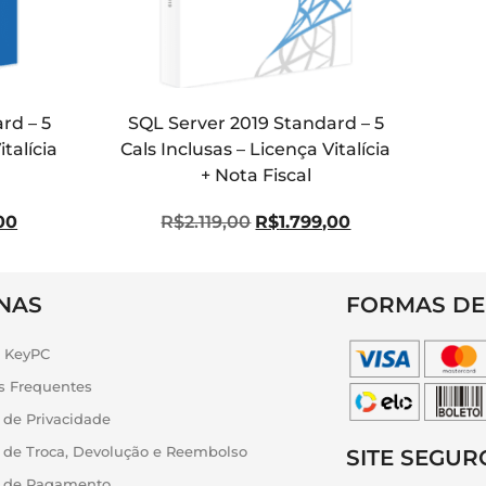
rd – 5
SQL Server 2019 Standard – 5
italícia
Cals Inclusas – Licença Vitalícia
+ Nota Fiscal
,00
R$
2.119,00
R$
1.799,00
NAS
FORMAS DE
a KeyPC
s Frequentes
a de Privacidade
a de Troca, Devolução e Reembolso
SITE SEGUR
ca de Pagamento