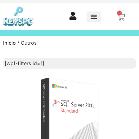
0
Início
/ Outros
[wpf-filters id=1]