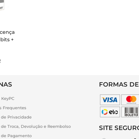
Licença
bits +
0
NAS
FORMAS DE
a KeyPC
s Frequentes
a de Privacidade
a de Troca, Devolução e Reembolso
SITE SEGUR
ca de Pagamento